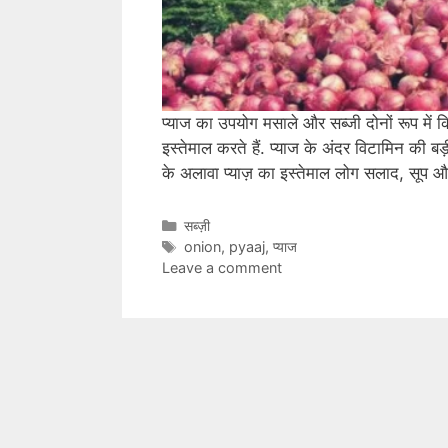
प्याज का उपयोग मसाले और सब्जी दोनों रूप में कि
इस्तेमाल करते हैं. प्याज के अंदर विटामिन की 
के अलावा प्याज़ का इस्तेमाल लोग सलाद, सूप
C
सब्ज़ी
a
T
onion
,
pyaaj
,
प्याज
t
a
Leave a comment
e
g
g
s
o
r
i
e
s