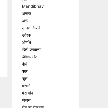
Mandibhav
अनाज
अन्य
उन्नत किस्में
उर्वरक
औषधि
खेती उपकरण
जैविक खेती
पौधे
फल
फूल
मसाले
मेरा गाँव
योजना
रोग एवं रोकथाम