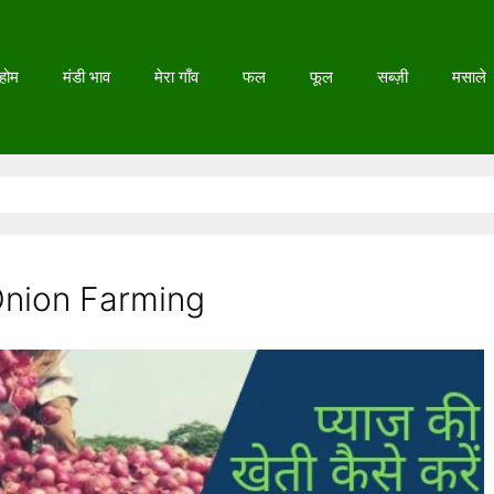
होम
मंडी भाव
मेरा गाँव
फल
फूल
सब्ज़ी
मसाले
 – Onion Farming