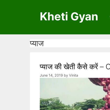
S
k
Kheti Gyan
i
p
t
o
c
प्याज
o
n
t
e
प्याज की खेती कैसे करें
n
June 14, 2019
by
Vinita
t