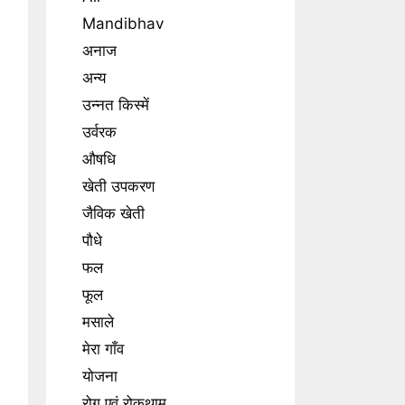
Mandibhav
अनाज
अन्य
उन्नत किस्में
उर्वरक
औषधि
खेती उपकरण
जैविक खेती
पौधे
फल
फूल
मसाले
मेरा गाँव
योजना
रोग एवं रोकथाम