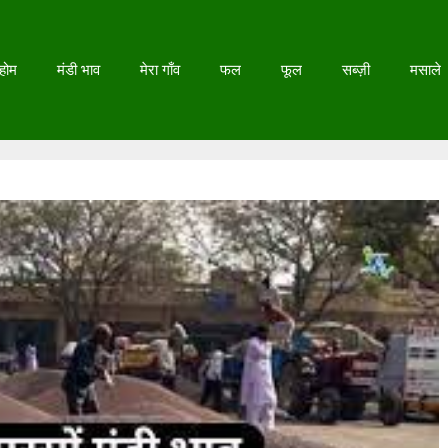
होम
मंडी भाव
मेरा गाँव
फल
फूल
सब्ज़ी
मसाले