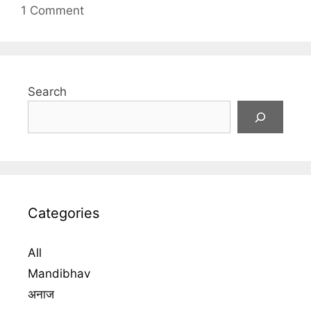
t
a
1 Comment
e
g
g
s
o
r
i
Search
e
s
Categories
All
Mandibhav
अनाज