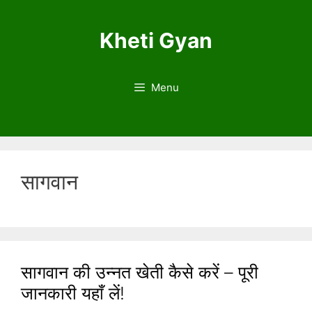
S
k
Kheti Gyan
i
p
t
Menu
o
c
o
n
t
सागवान
e
n
t
सागवान की उन्नत खेती कैसे करें – पूरी
जानकारी यहाँ लें!