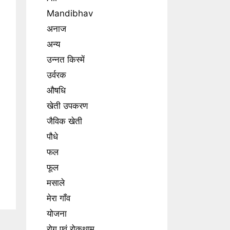
Mandibhav
अनाज
अन्य
उन्नत किस्में
उर्वरक
औषधि
खेती उपकरण
जैविक खेती
पौधे
फल
फूल
मसाले
मेरा गाँव
योजना
रोग एवं रोकथाम