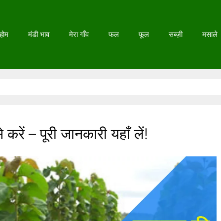
होम
मंडी भाव
मेरा गाँव
फल
फूल
सब्ज़ी
मसाले
करें – पूरी जानकारी यहाँ लें!