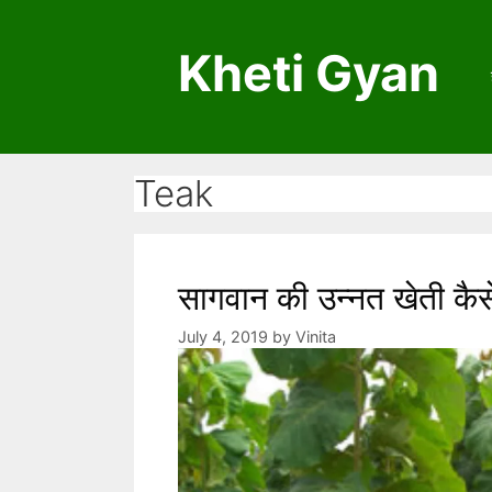
S
k
Kheti Gyan
i
p
t
o
c
Teak
o
n
t
e
सागवान की उन्नत खेती कैसे 
n
July 4, 2019
by
Vinita
t