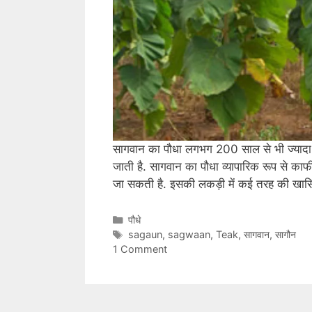
सागवान का पौधा लगभग 200 साल से भी ज्याद
जाती है. सागवान का पौधा व्यापारिक रूप से का
जा सकती है. इसकी लकड़ी में कई तरह की खा
C
पौधे
a
T
sagaun
,
sagwaan
,
Teak
,
सागवान
,
सागौन
t
a
1 Comment
e
g
g
s
o
r