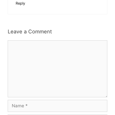
Reply
Leave a Comment
C
o
m
m
e
n
t
N
a