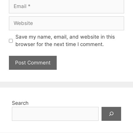
m
E
e
m
a
W
i
e
l
b
Save my name, email, and website in this
s
browser for the next time I comment.
i
t
e
Search