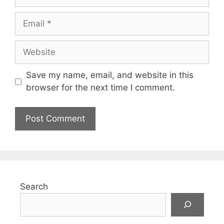
a
m
E
e
m
a
W
i
e
l
b
Save my name, email, and website in this
s
browser for the next time I comment.
i
t
e
Search