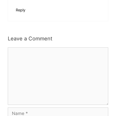
Reply
Leave a Comment
C
o
m
m
e
n
t
N