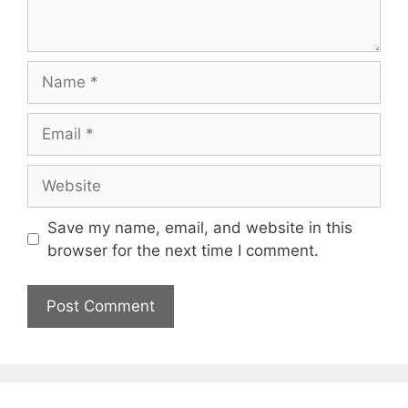
N
a
m
E
e
m
a
W
i
e
l
b
Save my name, email, and website in this
s
browser for the next time I comment.
i
t
e